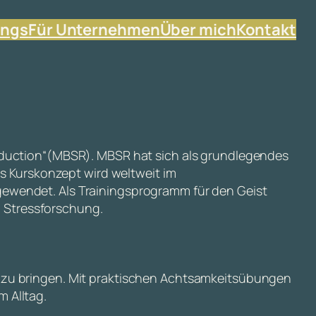
ings
Für Unternehmen
Über mich
Kontakt
Reduction“(MBSR). MBSR hat sich als grundlegendes
as Kurskonzept wird weltweit im
gewendet. Als Trainingsprogramm für den Geist
 Stressforschung.
n zu bringen. Mit praktischen Achtsamkeitsübungen
 Alltag.